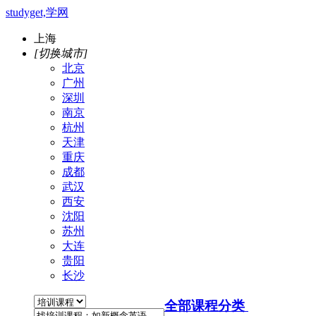
studyget,学网
上海
[切换城市]
北京
广州
深圳
南京
杭州
天津
重庆
成都
武汉
西安
沈阳
苏州
大连
贵阳
长沙
全部课程分类