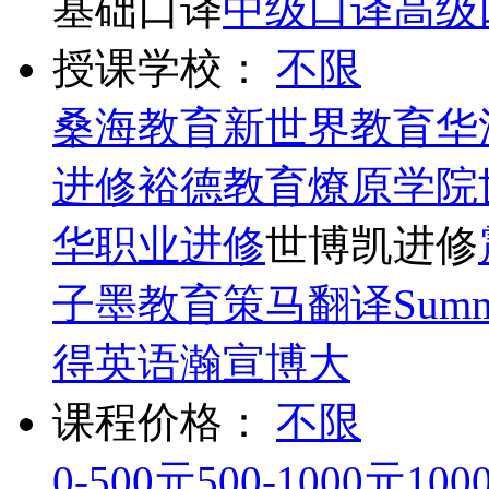
基础口译
中级口译
高级
授课学校：
不限
桑海教育
新世界教育
华
进修
裕德教育
燎原学院
华职业进修
世博凯进修
子墨教育
策马翻译
Summ
得英语
瀚宣博大
课程价格：
不限
0-500元
500-1000元
100