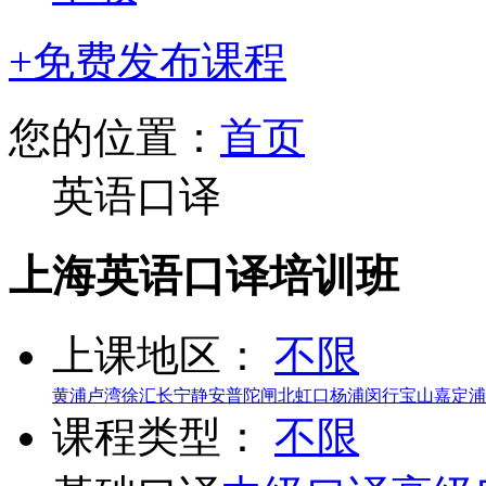
+免费发布课程
您的位置：
首页
英语口译
上海英语口译培训班
上课地区：
不限
黄浦
卢湾
徐汇
长宁
静安
普陀
闸北
虹口
杨浦
闵行
宝山
嘉定
浦
课程类型：
不限