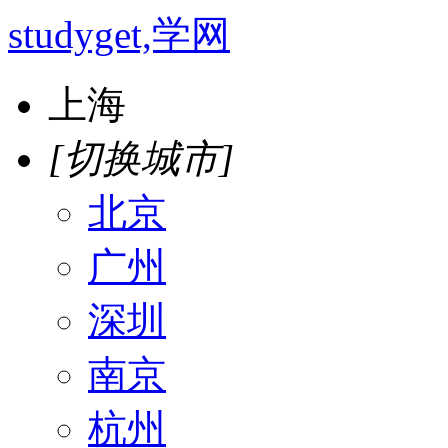
studyget,学网
上海
[切换城市]
北京
广州
深圳
南京
杭州