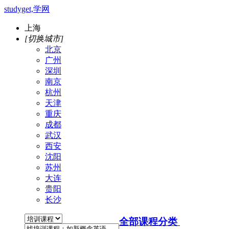
studyget,学网
上海
[切换城市]
北京
广州
深圳
南京
杭州
天津
重庆
成都
武汉
西安
沈阳
苏州
大连
贵阳
长沙
全部课程分类