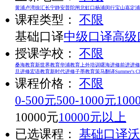
黄浦
卢湾
徐汇
长宁
静安
普陀
闸北
虹口
杨浦
闵行
宝山
嘉定
浦
课程类型：
不限
基础口译
中级口译
高级
授课学校：
不限
桑海教育
新世界教育
华浦教育
上外培训
曙海进修
前进进修
旦进修
宏语教育
新时代进修
子墨教育
策马翻译
Summer's C
课程价格：
不限
0-500元
500-1000元
100
10000元
10000元以上
已选课程：
基础口译
沃