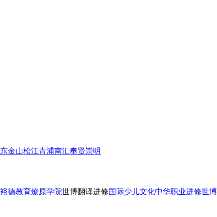
东
金山
松江
青浦
南汇
奉贤
崇明
裕德教育
燎原学院
世博翻译进修
国际少儿文化
中华职业进修
世博