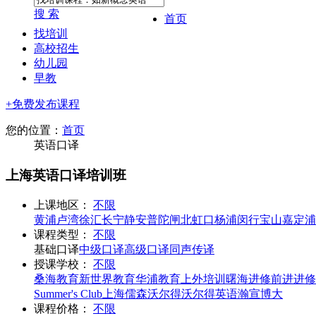
搜 索
首页
找培训
高校招生
幼儿园
早教
+免费发布课程
您的位置：
首页
英语口译
上海英语口译培训班
上课地区：
不限
黄浦
卢湾
徐汇
长宁
静安
普陀
闸北
虹口
杨浦
闵行
宝山
嘉定
浦
课程类型：
不限
基础口译
中级口译
高级口译
同声传译
授课学校：
不限
桑海教育
新世界教育
华浦教育
上外培训
曙海进修
前进进修
Summer's Club
上海儒森
沃尔得
沃尔得英语
瀚宣博大
课程价格：
不限