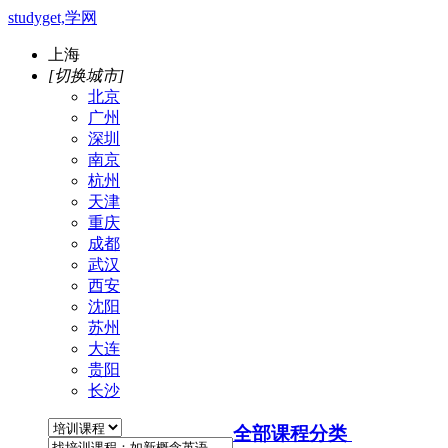
studyget,学网
上海
[切换城市]
北京
广州
深圳
南京
杭州
天津
重庆
成都
武汉
西安
沈阳
苏州
大连
贵阳
长沙
全部课程分类