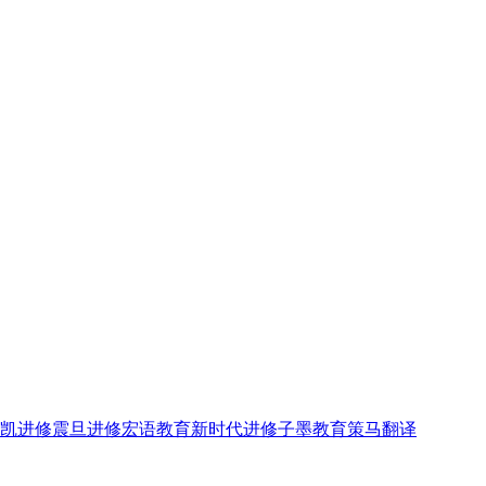
凯进修
震旦进修
宏语教育
新时代进修
子墨教育
策马翻译