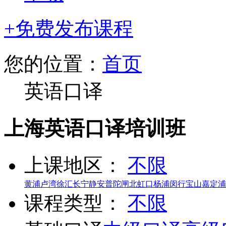
+免费发布课程
您的位置：
首页
英语口译
上海英语口译培训班
上课地区：
不限
黄浦
卢湾
徐汇
长宁
静安
普陀
闸北
虹口
杨浦
闵行
宝山
嘉定
浦
课程类型：
不限