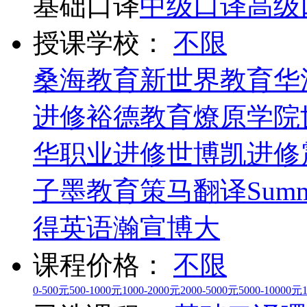
基础口译
中级口译
高级
授课学校：
不限
桑海教育
新世界教育
华
进修
裕德教育
燎原学院
华职业进修
世博凯进修
子墨教育
策马翻译
Summ
得英语
瀚宣博大
课程价格：
不限
0-500元
500-1000元
1000-2000元
2000-5000元
5000-10000元