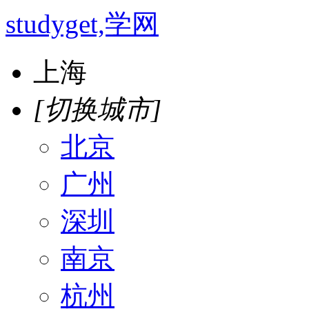
studyget,学网
上海
[切换城市]
北京
广州
深圳
南京
杭州