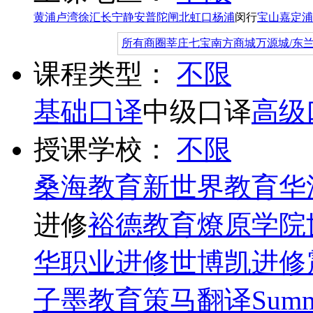
黄浦
卢湾
徐汇
长宁
静安
普陀
闸北
虹口
杨浦
闵行
宝山
嘉定
浦
所有商圈
莘庄
七宝
南方商城
万源城/东
课程类型：
不限
基础口译
中级口译
高级
授课学校：
不限
桑海教育
新世界教育
华
进修
裕德教育
燎原学院
华职业进修
世博凯进修
子墨教育
策马翻译
Summ