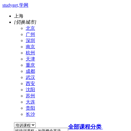
studyget,学网
上海
[切换城市]
北京
广州
深圳
南京
杭州
天津
重庆
成都
武汉
西安
沈阳
苏州
大连
贵阳
长沙
全部课程分类