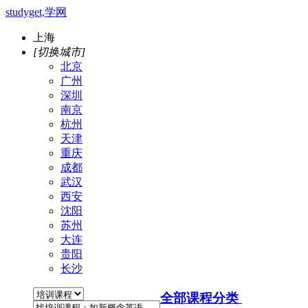
studyget,学网
上海
[切换城市]
北京
广州
深圳
南京
杭州
天津
重庆
成都
武汉
西安
沈阳
苏州
大连
贵阳
长沙
全部课程分类