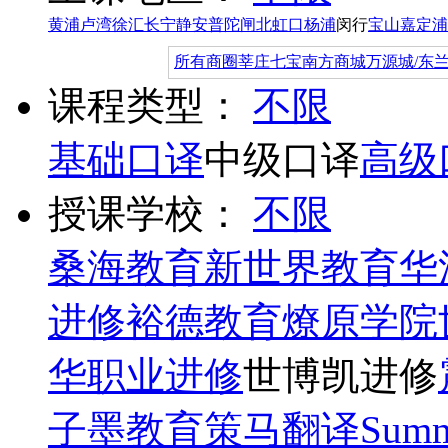
黄浦
卢湾
徐汇
长宁
静安
普陀
闸北
虹口
杨浦
闵行
宝山
嘉定
浦
所有商圈
莘庄
七宝
南方商城
万源城/东
课程类型：
不限
基础口译
中级口译
高级
授课学校：
不限
桑海教育
新世界教育
华
进修
裕德教育
燎原学院
华职业进修
世博凯进修
子墨教育
策马翻译
Summ