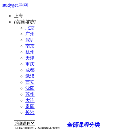
studyget,学网
上海
[切换城市]
北京
广州
深圳
南京
杭州
天津
重庆
成都
武汉
西安
沈阳
苏州
大连
贵阳
长沙
全部课程分类