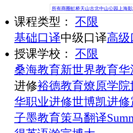
所有商圈
虹桥
天山
古北
中山公园
上海影
课程类型：
不限
基础口译
中级口译
高级
授课学校：
不限
桑海教育
新世界教育
华
进修
裕德教育
燎原学院
华职业进修
世博凯进修
子墨教育
策马翻译
Summ