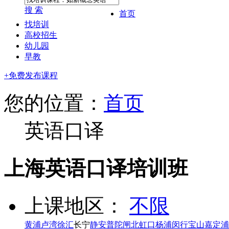
搜 索
首页
找培训
高校招生
幼儿园
早教
+免费发布课程
您的位置：
首页
英语口译
上海英语口译培训班
上课地区：
不限
黄浦
卢湾
徐汇
长宁
静安
普陀
闸北
虹口
杨浦
闵行
宝山
嘉定
浦