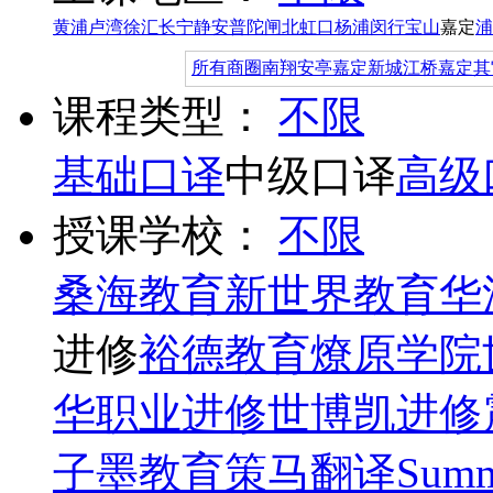
黄浦
卢湾
徐汇
长宁
静安
普陀
闸北
虹口
杨浦
闵行
宝山
嘉定
浦
所有商圈
南翔
安亭
嘉定新城
江桥
嘉定其
课程类型：
不限
基础口译
中级口译
高级
授课学校：
不限
桑海教育
新世界教育
华
进修
裕德教育
燎原学院
华职业进修
世博凯进修
子墨教育
策马翻译
Summ