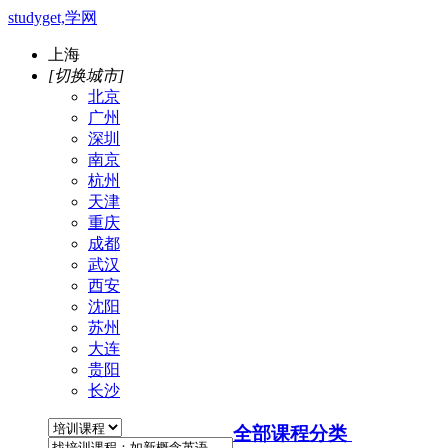
studyget,学网
上海
[切换城市]
北京
广州
深圳
南京
杭州
天津
重庆
成都
武汉
西安
沈阳
苏州
大连
贵阳
长沙
全部课程分类