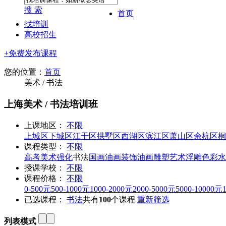
搜 索
首页
找培训
高校招生
+免费发布课程
您的位置：
首页
美术 / 书法
上海美术 / 书法培训班
上课地区：
不限
上城区
下城区
江干区
拱墅区
西湖区
滨江区
萧山区
余杭区
桐
课程类型：
不限
高考美术强化
书法
国画
油画
装饰油画
雕塑
艺术浮雕
色彩水
授课学校：
不限
课程价格：
不限
0-500元
500-1000元
1000-2000元
2000-5000元
5000-10000元
已选课程：
书法
共有
100
个课程
重新筛选
列表模式