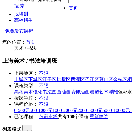
搜 索
首页
找培训
高校招生
+免费发布课程
您的位置：
首页
美术 / 书法
上海美术 / 书法培训班
上课地区：
不限
上城区
下城区
江干区
拱墅区
西湖区
滨江区
萧山区
余杭区
桐
课程类型：
不限
高考美术强化
书法
国画
油画
装饰油画
雕塑
艺术浮雕
色彩水
授课学校：
不限
课程价格：
不限
0-500元
500-1000元
1000-2000元
2000-5000元
5000-10000元
已选课程：
色彩水粉
共有
100
个课程
重新筛选
列表模式