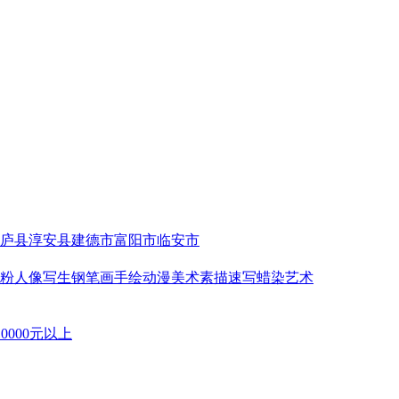
庐县
淳安县
建德市
富阳市
临安市
粉
人像写生
钢笔画
手绘动漫
美术
素描速写
蜡染艺术
10000元以上