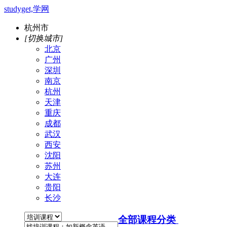
studyget,学网
杭州市
[切换城市]
北京
广州
深圳
南京
杭州
天津
重庆
成都
武汉
西安
沈阳
苏州
大连
贵阳
长沙
全部课程分类