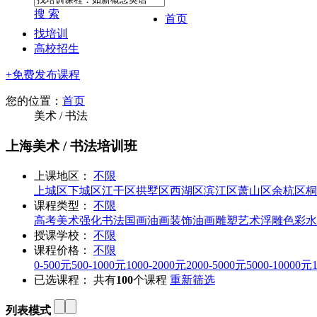
搜 索
首页
找培训
高校招生
+免费发布课程
您的位置：
首页
美术 / 书法
上海美术 / 书法培训班
上课地区：
不限
上城区
下城区
江干区
拱墅区
西湖区
滨江区
萧山区
余杭区
桐
课程类型：
不限
高考美术强化
书法
国画
油画
装饰油画
雕塑
艺术浮雕
色彩水
授课学校：
不限
课程价格：
不限
0-500元
500-1000元
1000-2000元
2000-5000元
5000-10000元
已选课程：
共有
100
个课程
重新筛选
列表模式