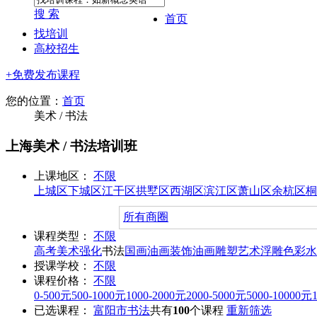
搜 索
首页
找培训
高校招生
+免费发布课程
您的位置：
首页
美术 / 书法
上海美术 / 书法培训班
上课地区：
不限
上城区
下城区
江干区
拱墅区
西湖区
滨江区
萧山区
余杭区
桐
所有商圈
课程类型：
不限
高考美术强化
书法
国画
油画
装饰油画
雕塑
艺术浮雕
色彩水
授课学校：
不限
课程价格：
不限
0-500元
500-1000元
1000-2000元
2000-5000元
5000-10000元
已选课程：
富阳市
书法
共有
100
个课程
重新筛选