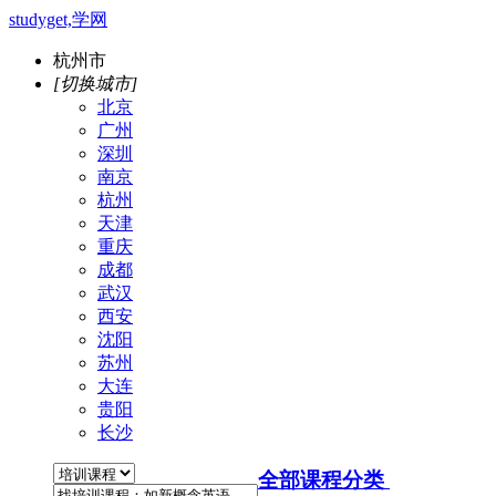
studyget,学网
杭州市
[切换城市]
北京
广州
深圳
南京
杭州
天津
重庆
成都
武汉
西安
沈阳
苏州
大连
贵阳
长沙
全部课程分类