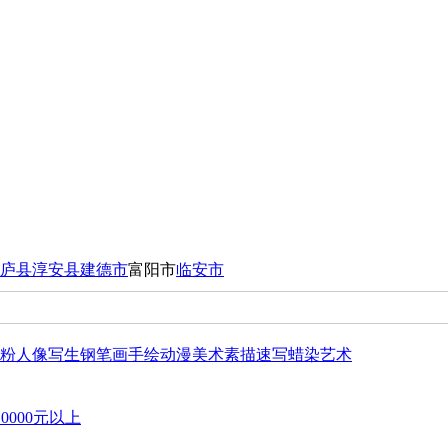
庐县
淳安县
建德市
富阳市
临安市
粉
人像写生
钢笔画
手绘动漫
美术
素描速写
蜡染艺术
10000元以上