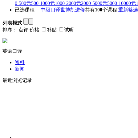
0-500元
500-1000元
1000-2000元
2000-5000元
5000-10000元
已选课程：
中级口译
世博凯进修
共有
100
个课程
重新筛选
列表模式
排序：
点评
价格
补贴
试听
英语口译
资料
新闻
最近浏览记录