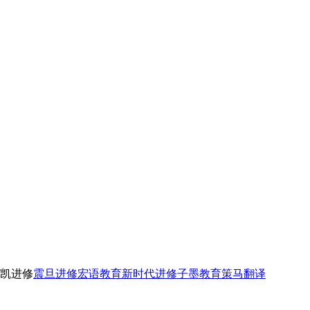
凯进修
震旦进修
宏语教育
新时代进修
子墨教育
策马翻译