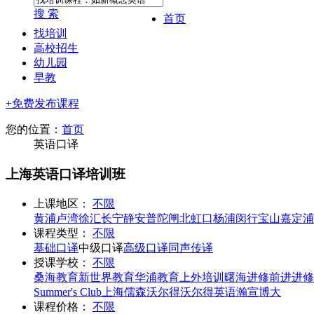
搜 索
首页
找培训
高校招生
幼儿园
早教
+免费发布课程
您的位置：
首页
英语口译
上海英语口译培训班
上课地区：
不限
黄浦
卢湾
徐汇
长宁
静安
普陀
闸北
虹口
杨浦
闵行
宝山
嘉定
浦
课程类型：
不限
基础口译
中级口译
高级口译
同声传译
授课学校：
不限
桑海教育
新世界教育
华浦教育
上外培训
曙海进修
前进进修
Summer's Club
上海儒森
沃尔得
沃尔得英语
瀚宣博大
课程价格：
不限