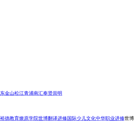
东
金山
松江
青浦
南汇
奉贤
崇明
裕德教育
燎原学院
世博翻译进修
国际少儿文化
中华职业进修
世博