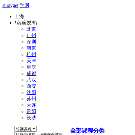
studyget,学网
上海
[切换城市]
北京
广州
深圳
南京
杭州
天津
重庆
成都
武汉
西安
沈阳
苏州
大连
贵阳
长沙
全部课程分类