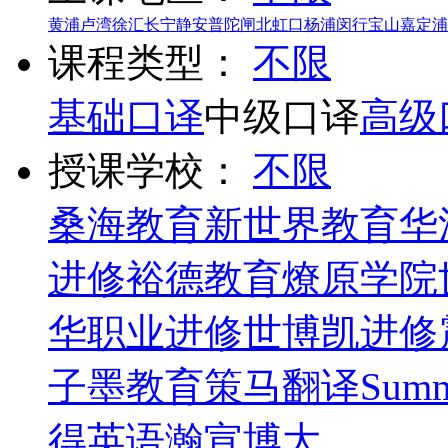
黄浦
卢湾
徐汇
长宁
静安
普陀
闸北
虹口
杨浦
闵行
宝山
嘉定
浦
课程类型：
不限
基础口译
中级口译
高级
授课学校：
不限
桑海教育
新世界教育
华
进修
裕德教育
燎原学院
华职业进修
世博凯进修
子墨教育
策马翻译
Summ
得英语
瀚宣博大