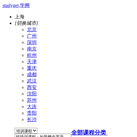
studyget,学网
上海
[切换城市]
北京
广州
深圳
南京
杭州
天津
重庆
成都
武汉
西安
沈阳
苏州
大连
贵阳
长沙
全部课程分类