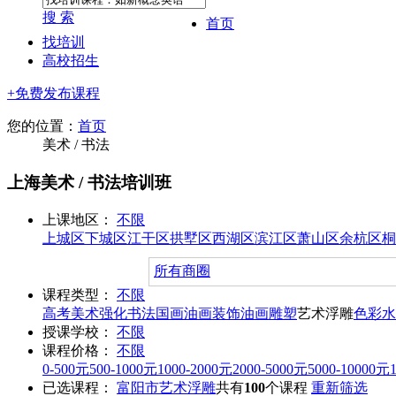
搜 索
首页
找培训
高校招生
+免费发布课程
您的位置：
首页
美术 / 书法
上海美术 / 书法培训班
上课地区：
不限
上城区
下城区
江干区
拱墅区
西湖区
滨江区
萧山区
余杭区
桐
所有商圈
课程类型：
不限
高考美术强化
书法
国画
油画
装饰油画
雕塑
艺术浮雕
色彩水
授课学校：
不限
课程价格：
不限
0-500元
500-1000元
1000-2000元
2000-5000元
5000-10000元
已选课程：
富阳市
艺术浮雕
共有
100
个课程
重新筛选