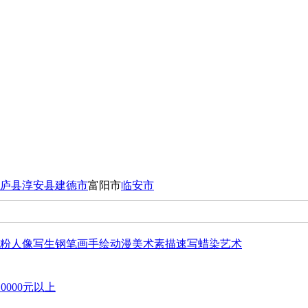
庐县
淳安县
建德市
富阳市
临安市
粉
人像写生
钢笔画
手绘动漫
美术
素描速写
蜡染艺术
10000元以上