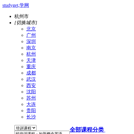
studyget,学网
杭州市
[切换城市]
北京
广州
深圳
南京
杭州
天津
重庆
成都
武汉
西安
沈阳
苏州
大连
贵阳
长沙
全部课程分类