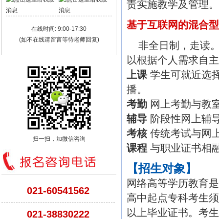
责实施教学及管理
基于互联网的混合型
在线时间: 9:00-17:30
(如不在线请留言等待老师回复)
非全日制，走读。
以根据个人需求自
上课
学生可就近选
播。
考勤
网上考勤与教
辅导
阶段性网上辅导
考核
传统考试与网
扫一扫，加微信咨询
课程
与职业证书相
【招生对象】
网络高等学历教育是
021-60541562
高中起点专科考生须
以上毕业证书。考生
021-38830222