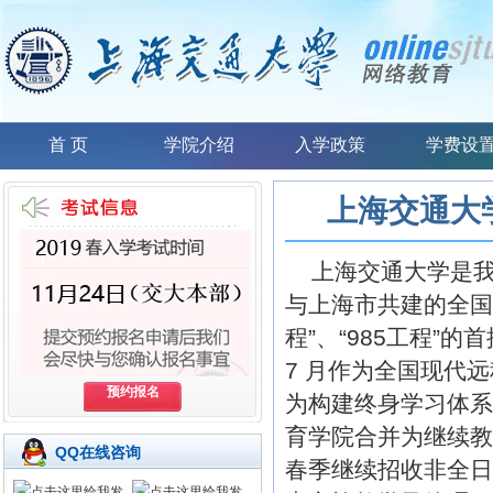
首 页
学院介绍
入学政策
学费设
上海交通大
上海交通大学是我
与上海市共建的全国重
程”、“985工程”
7 月作为全国现代
远
预约报名
为构建终身学习体系
育学院合并为继续教
QQ在线咨询
春季继续招收非全日