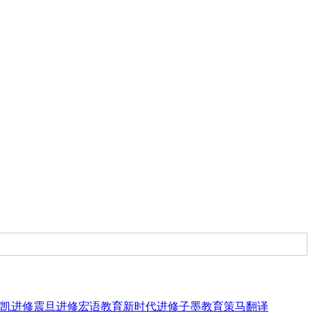
凯进修
震旦进修
宏语教育
新时代进修
子墨教育
策马翻译