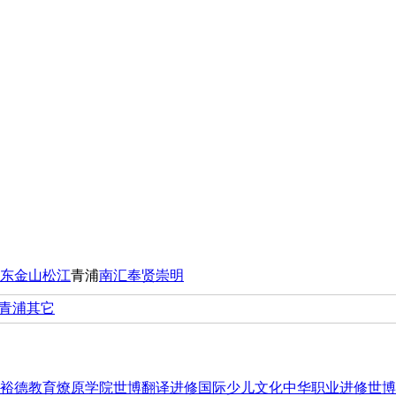
东
金山
松江
青浦
南汇
奉贤
崇明
青浦其它
裕德教育
燎原学院
世博翻译进修
国际少儿文化
中华职业进修
世博