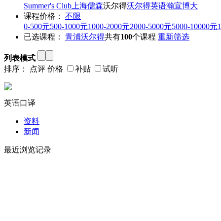
Summer's Club
上海儒森
沃尔得
沃尔得英语
瀚宣博大
课程价格：
不限
0-500元
500-1000元
1000-2000元
2000-5000元
5000-10000元
已选课程：
青浦
沃尔得
共有
100
个课程
重新筛选
列表模式
排序：
点评
价格
补贴
试听
英语口译
资料
新闻
最近浏览记录