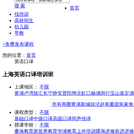
搜 索
首页
找培训
高校招生
幼儿园
早教
+免费发布课程
您的位置：
首页
英语口译
上海英语口译培训班
上课地区：
不限
黄浦
卢湾
徐汇
长宁
静安
普陀
闸北
虹口
杨浦
闵行
宝山
嘉定
浦
所有商圈
青浦新城
徐泾
赵巷
重固
朱家角
课程类型：
不限
基础口译
中级口译
高级口译
同声传译
授课学校：
不限
桑海教育
新世界教育
华浦教育
上外培训
曙海进修
前进进修