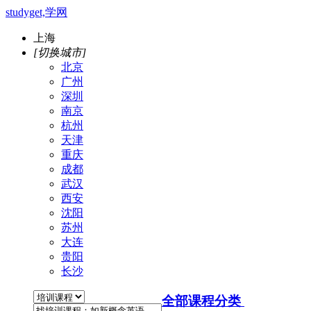
studyget,学网
上海
[切换城市]
北京
广州
深圳
南京
杭州
天津
重庆
成都
武汉
西安
沈阳
苏州
大连
贵阳
长沙
全部课程分类