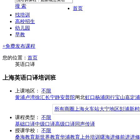
搜 索
首页
找培训
高校招生
幼儿园
早教
+免费发布课程
您的位置：
首页
英语口译
上海英语口译培训班
上课地区：
不限
黄浦
卢湾
徐汇
长宁
静安
普陀
闸北
虹口
杨浦
闵行
宝山
嘉定
浦
所有商圈
上海火车站
大宁地区
彭浦新村
课程类型：
不限
基础口译
中级口译
高级口译
同声传译
授课学校：
不限
桑海教育
新世界教育
华浦教育
上外培训
曙海进修
前进进修