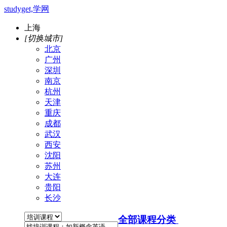
studyget,学网
上海
[切换城市]
北京
广州
深圳
南京
杭州
天津
重庆
成都
武汉
西安
沈阳
苏州
大连
贵阳
长沙
全部课程分类