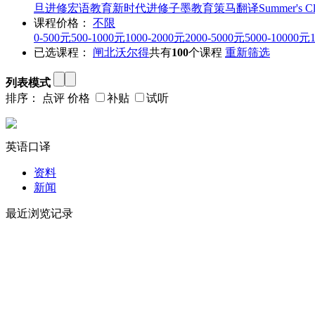
旦进修
宏语教育
新时代进修
子墨教育
策马翻译
Summer's C
课程价格：
不限
0-500元
500-1000元
1000-2000元
2000-5000元
5000-10000元
已选课程：
闸北
沃尔得
共有
100
个课程
重新筛选
列表模式
排序：
点评
价格
补贴
试听
英语口译
资料
新闻
最近浏览记录