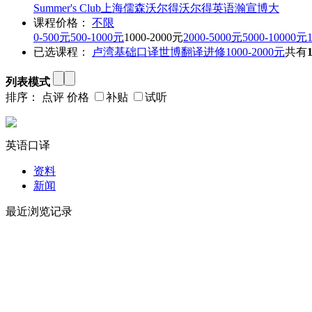
Summer's Club
上海儒森
沃尔得
沃尔得英语
瀚宣博大
课程价格：
不限
0-500元
500-1000元
1000-2000元
2000-5000元
5000-10000元
已选课程：
卢湾
基础口译
世博翻译进修
1000-2000元
共有
列表模式
排序：
点评
价格
补贴
试听
英语口译
资料
新闻
最近浏览记录