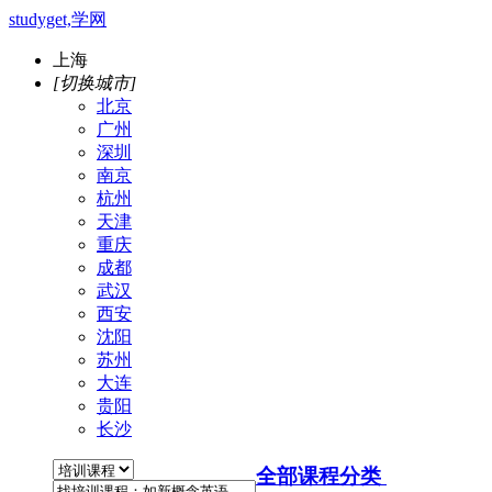
studyget,学网
上海
[切换城市]
北京
广州
深圳
南京
杭州
天津
重庆
成都
武汉
西安
沈阳
苏州
大连
贵阳
长沙
全部课程分类