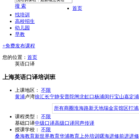
搜 索
首页
找培训
高校招生
幼儿园
早教
+免费发布课程
您的位置：
首页
英语口译
上海英语口译培训班
上课地区：
不限
黄浦
卢湾
徐汇
长宁
静安
普陀
闸北
虹口
杨浦
闵行
宝山
嘉定
浦
所有商圈
淮海路
新天地
瑞金宾馆区
打浦
课程类型：
不限
基础口译
中级口译
高级口译
同声传译
授课学校：
不限
桑海教育
新世界教育
华浦教育
上外培训
曙海进修
前进进修