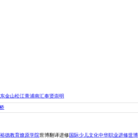
东
金山
松江
青浦
南汇
奉贤
崇明
桥
裕德教育
燎原学院
世博翻译进修
国际少儿文化
中华职业进修
世博