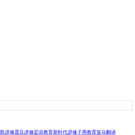
凯进修
震旦进修
宏语教育
新时代进修
子墨教育
策马翻译