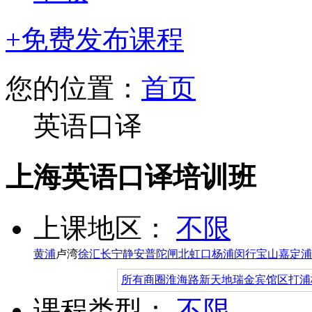
+免费发布课程
您的位置：
首页
英语口译
上海英语口译培训班
上课地区：
不限
黄浦
卢湾
徐汇
长宁
静安
普陀
闸北
虹口
杨浦
闵行
宝山
嘉定
浦
所有商圈
淮海路
新天地
瑞金宾馆区
打浦
课程类型：
不限