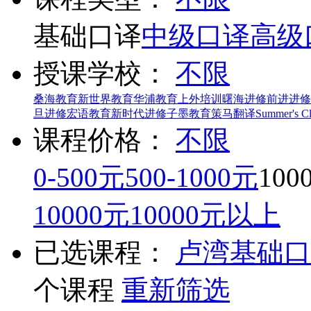
基础口译
中级口译
高级
授课学校：
不限
桑海教育
新世界教育
华浦教育
上外培训
曙海进修
前进进修
旦进修
宏语教育
新时代进修
子墨教育
策马翻译
Summer's C
课程价格：
不限
0-500元
500-1000元
100
10000元
10000元以上
已选课程：
卢湾
基础口
个课程
重新筛选