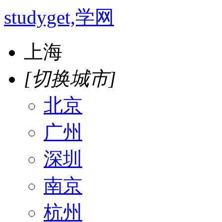
studyget,学网
上海
[切换城市]
北京
广州
深圳
南京
杭州