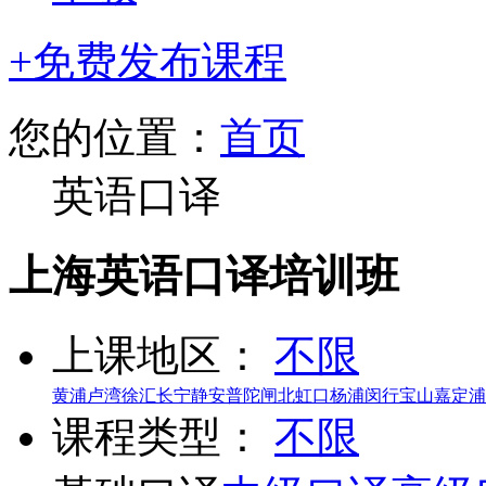
+免费发布课程
您的位置：
首页
英语口译
上海英语口译培训班
上课地区：
不限
黄浦
卢湾
徐汇
长宁
静安
普陀
闸北
虹口
杨浦
闵行
宝山
嘉定
浦
课程类型：
不限