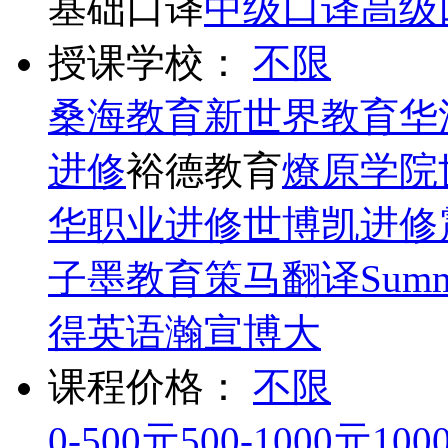
基础口译
中级口译
高级
授课学校：
不限
桑海教育
新世界教育
华
进修
裕德教育
燎原学院
华职业进修
世博凯进修
子墨教育
策马翻译
Summ
得英语
瀚宣博大
课程价格：
不限
0-500元
500-1000元
100