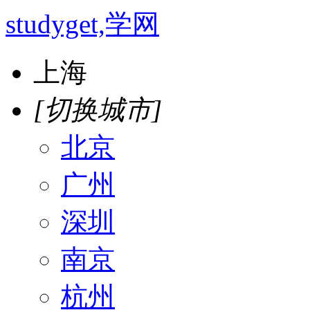
studyget,学网
上海
[切换城市]
北京
广州
深圳
南京
杭州