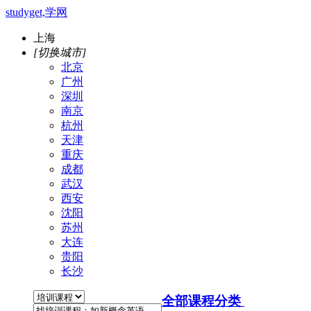
studyget,学网
上海
[切换城市]
北京
广州
深圳
南京
杭州
天津
重庆
成都
武汉
西安
沈阳
苏州
大连
贵阳
长沙
全部课程分类