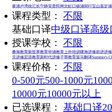
黄浦
卢湾
徐汇
长宁
静安
普陀
闸北
虹口
杨浦
闵行
宝山
嘉定
浦
课程类型：
不限
基础口译
中级口译
高级
授课学校：
不限
桑海教育
新世界教育
华浦教育
上外培训
曙海进修
前进进修
旦进修
宏语教育
新时代进修
子墨教育
策马翻译
Summer's C
课程价格：
不限
0-500元
500-1000元
100
10000元
10000元以上
已选课程：
基础口译
2