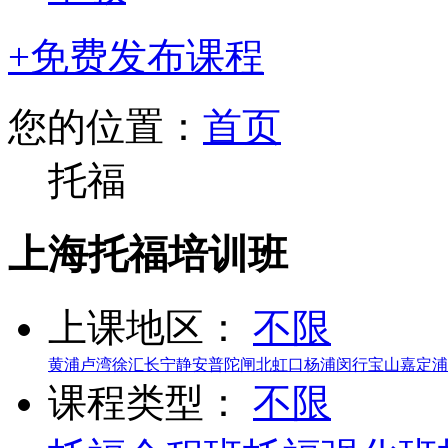
+免费发布课程
您的位置：
首页
托福
上海托福培训班
上课地区：
不限
黄浦
卢湾
徐汇
长宁
静安
普陀
闸北
虹口
杨浦
闵行
宝山
嘉定
浦
课程类型：
不限