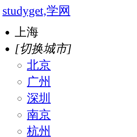
studyget,学网
上海
[切换城市]
北京
广州
深圳
南京
杭州