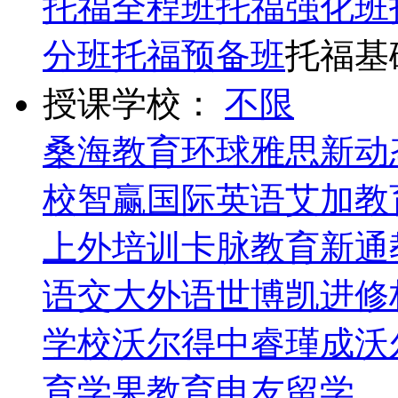
托福全程班
托福强化班
分班
托福预备班
托福基
授课学校：
不限
桑海教育
环球雅思
新动
校
智赢国际英语
艾加教
上外培训
卡脉教育
新通
语
交大外语
世博凯进修
学校
沃尔得
中睿瑾成
沃
育
学果教育
申友留学