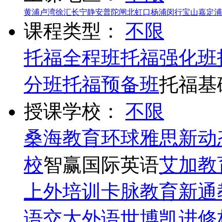
黄浦
卢湾
徐汇
长宁
静安
普陀
闸北
虹口
杨浦
闵行
宝山
嘉定
浦
课程类型：
不限
托福全程班
托福强化班
分班
托福预备班
托福基
授课学校：
不限
桑海教育
环球雅思
新动
校
智赢国际英语
艾加教
上外培训
卡脉教育
新通
语
交大外语
世博凯进修