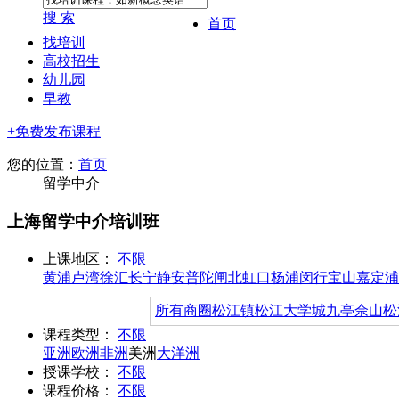
搜 索
首页
找培训
高校招生
幼儿园
早教
+免费发布课程
您的位置：
首页
留学中介
上海留学中介培训班
上课地区：
不限
黄浦
卢湾
徐汇
长宁
静安
普陀
闸北
虹口
杨浦
闵行
宝山
嘉定
浦
所有商圈
松江镇
松江大学城
九亭
佘山
松
课程类型：
不限
亚洲
欧洲
非洲
美洲
大洋洲
授课学校：
不限
课程价格：
不限