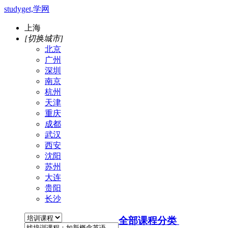
studyget,学网
上海
[切换城市]
北京
广州
深圳
南京
杭州
天津
重庆
成都
武汉
西安
沈阳
苏州
大连
贵阳
长沙
全部课程分类