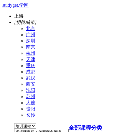
studyget,学网
上海
[切换城市]
北京
广州
深圳
南京
杭州
天津
重庆
成都
武汉
西安
沈阳
苏州
大连
贵阳
长沙
全部课程分类