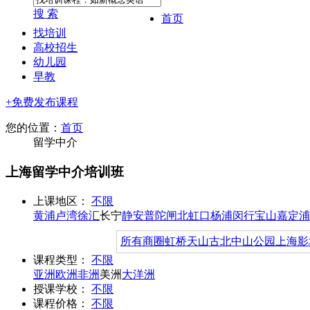
搜 索
首页
找培训
高校招生
幼儿园
早教
+免费发布课程
您的位置：
首页
留学中介
上海留学中介培训班
上课地区：
不限
黄浦
卢湾
徐汇
长宁
静安
普陀
闸北
虹口
杨浦
闵行
宝山
嘉定
浦
所有商圈
虹桥
天山
古北
中山公园
上海影
课程类型：
不限
亚洲
欧洲
非洲
美洲
大洋洲
授课学校：
不限
课程价格：
不限