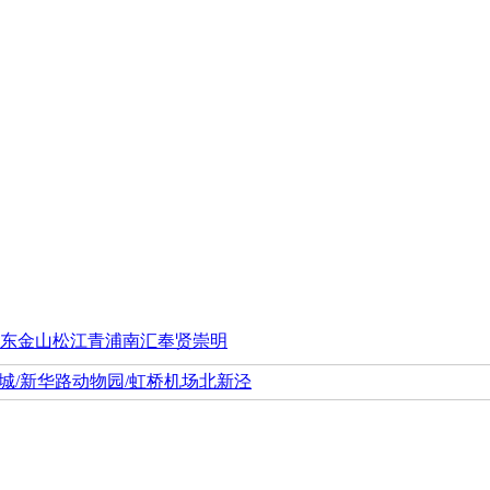
东
金山
松江
青浦
南汇
奉贤
崇明
城/新华路
动物园/虹桥机场
北新泾