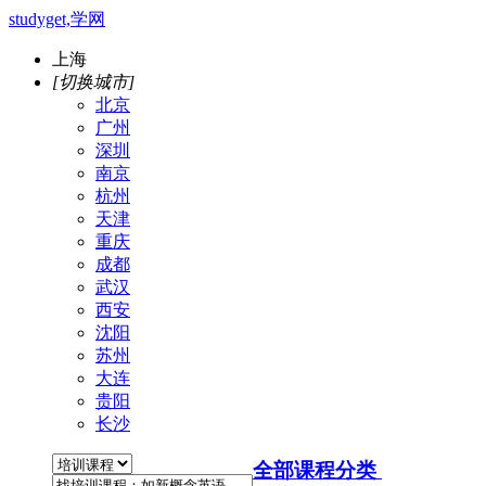
studyget,学网
上海
[切换城市]
北京
广州
深圳
南京
杭州
天津
重庆
成都
武汉
西安
沈阳
苏州
大连
贵阳
长沙
全部课程分类