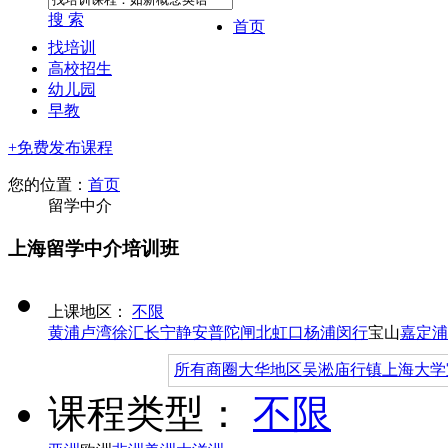
搜 索
首页
找培训
高校招生
幼儿园
早教
+免费发布课程
您的位置：
首页
留学中介
上海留学中介培训班
上课地区：
不限
黄浦
卢湾
徐汇
长宁
静安
普陀
闸北
虹口
杨浦
闵行
宝山
嘉定
浦
所有商圈
大华地区
吴淞
庙行镇
上海大学
课程类型：
不限