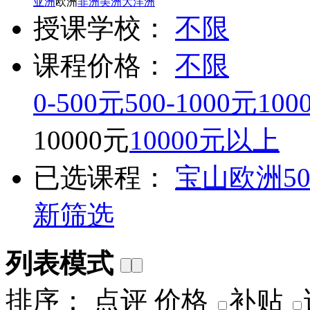
亚洲
欧洲
非洲
美洲
大洋洲
授课学校：
不限
课程价格：
不限
0-500元
500-1000元
100
10000元
10000元以上
已选课程：
宝山
欧洲
5
新筛选
列表模式
排序：
点评
价格
补贴