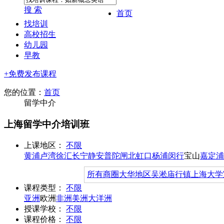
搜 索
首页
找培训
高校招生
幼儿园
早教
+免费发布课程
您的位置：
首页
留学中介
上海留学中介培训班
上课地区：
不限
黄浦
卢湾
徐汇
长宁
静安
普陀
闸北
虹口
杨浦
闵行
宝山
嘉定
浦
所有商圈
大华地区
吴淞
庙行镇
上海大学
课程类型：
不限
亚洲
欧洲
非洲
美洲
大洋洲
授课学校：
不限
课程价格：
不限