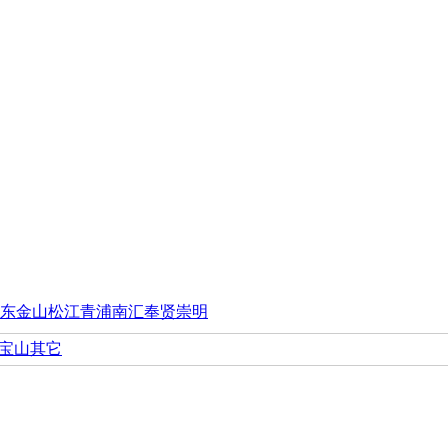
东
金山
松江
青浦
南汇
奉贤
崇明
宝山其它