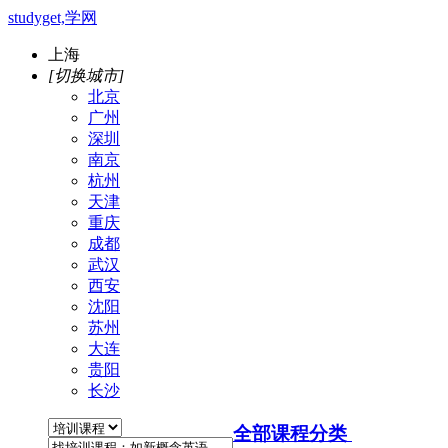
studyget,学网
上海
[切换城市]
北京
广州
深圳
南京
杭州
天津
重庆
成都
武汉
西安
沈阳
苏州
大连
贵阳
长沙
全部课程分类