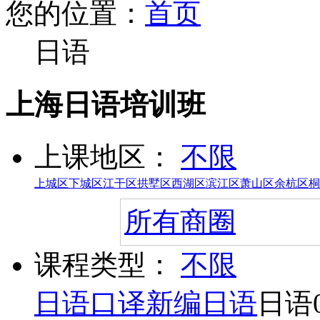
您的位置：
首页
日语
上海日语培训班
上课地区：
不限
上城区
下城区
江干区
拱墅区
西湖区
滨江区
萧山区
余杭区
桐
所有商圈
课程类型：
不限
日语口译
新编日语
日语0