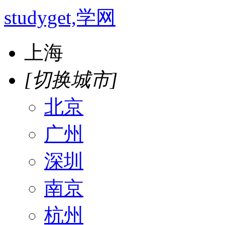
studyget,学网
上海
[切换城市]
北京
广州
深圳
南京
杭州