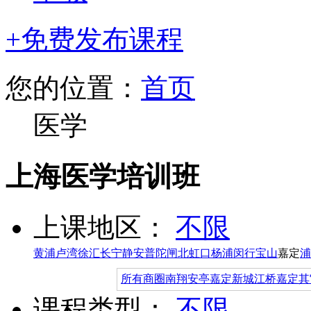
+免费发布课程
您的位置：
首页
医学
上海医学培训班
上课地区：
不限
黄浦
卢湾
徐汇
长宁
静安
普陀
闸北
虹口
杨浦
闵行
宝山
嘉定
浦
所有商圈
南翔
安亭
嘉定新城
江桥
嘉定其
课程类型：
不限