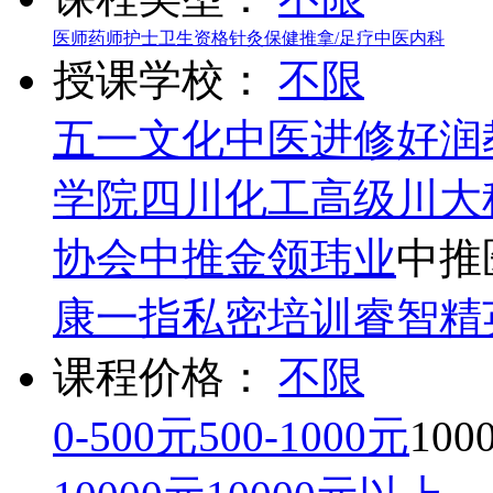
医师
药师
护士
卫生资格
针灸
保健推拿/足疗
中医内科
授课学校：
不限
五一文化
中医进修
好润
学院
四川化工高级
川大
协会
中推
金领玮业
中推
康
一指私密培训
睿智精
课程价格：
不限
0-500元
500-1000元
100