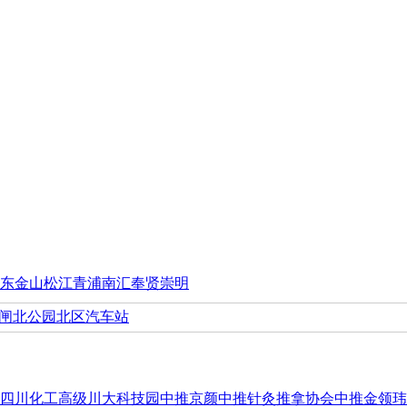
东
金山
松江
青浦
南汇
奉贤
崇明
闸北公园
北区汽车站
四川化工高级
川大科技园
中推
京颜
中推
针灸推拿协会
中推
金领玮