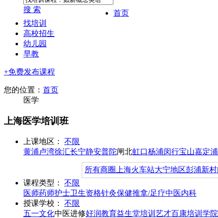
搜 索
首页
找培训
高校招生
幼儿园
早教
+免费发布课程
您的位置：
首页
医学
上海医学培训班
上课地区：
不限
黄浦
卢湾
徐汇
长宁
静安
普陀
闸北
虹口
杨浦
闵行
宝山
嘉定
浦
所有商圈
上海火车站
大宁地区
彭浦新村
课程类型：
不限
医师
药师
护士
卫生资格
针灸
保健推拿/足疗
中医内科
授课学校：
不限
五一文化
中医进修
好润教育
益生堂培训
艺才
百康培训学院