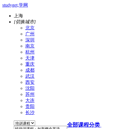
studyget,学网
上海
[切换城市]
北京
广州
深圳
南京
杭州
天津
重庆
成都
武汉
西安
沈阳
苏州
大连
贵阳
长沙
全部课程分类