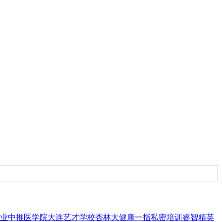
业
中推医学院
大连艺才学校
杏林大健康
一指私密培训
睿智精英