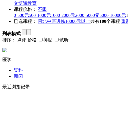
文博通教育
课程价格：
不限
0-500元
500-1000元
1000-2000元
2000-5000元
5000-10000元
已选课程：
闸北
中医进修
10000元以上
共有
100
个课程
重
列表模式
排序：
点评
价格
补贴
试听
医学
资料
新闻
最近浏览记录