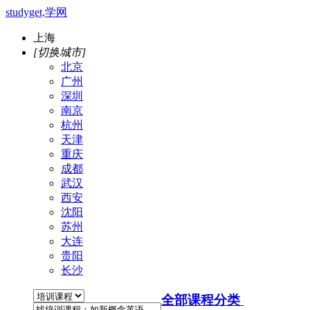
studyget,学网
上海
[切换城市]
北京
广州
深圳
南京
杭州
天津
重庆
成都
武汉
西安
沈阳
苏州
大连
贵阳
长沙
全部课程分类