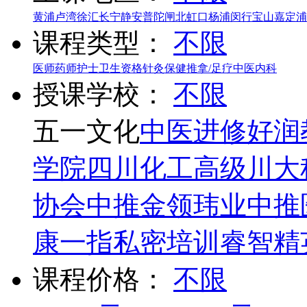
黄浦
卢湾
徐汇
长宁
静安
普陀
闸北
虹口
杨浦
闵行
宝山
嘉定
浦
课程类型：
不限
医师
药师
护士
卫生资格
针灸
保健推拿/足疗
中医内科
授课学校：
不限
五一文化
中医进修
好润
学院
四川化工高级
川大
协会
中推
金领玮业
中推
康
一指私密培训
睿智精
课程价格：
不限