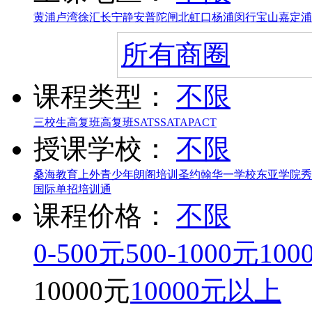
黄浦
卢湾
徐汇
长宁
静安
普陀
闸北
虹口
杨浦
闵行
宝山
嘉定
浦
所有商圈
课程类型：
不限
三校生高复班
高复班
SAT
SSAT
AP
ACT
授课学校：
不限
桑海教育
上外青少年
朗阁培训
圣约翰
华一学校
东亚学院
秀
国际
单招培训通
课程价格：
不限
0-500元
500-1000元
100
10000元
10000元以上