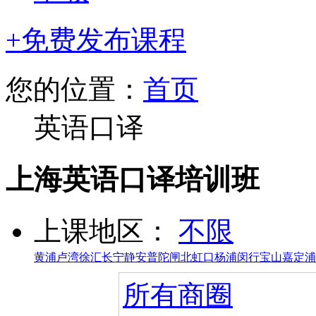
+免费发布课程
您的位置：
首页
英语口译
上海英语口译培训班
上课地区：
不限
黄浦
卢湾
徐汇
长宁
静安
普陀
闸北
虹口
杨浦
闵行
宝山
嘉定
浦
所有商圈