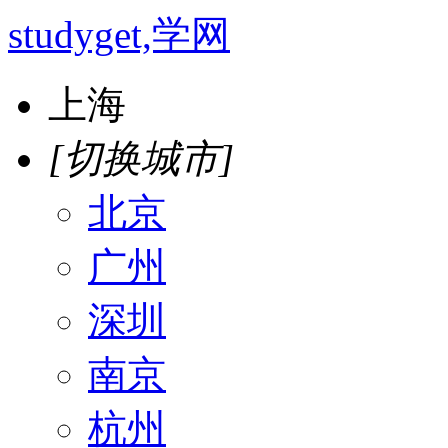
studyget,学网
上海
[切换城市]
北京
广州
深圳
南京
杭州