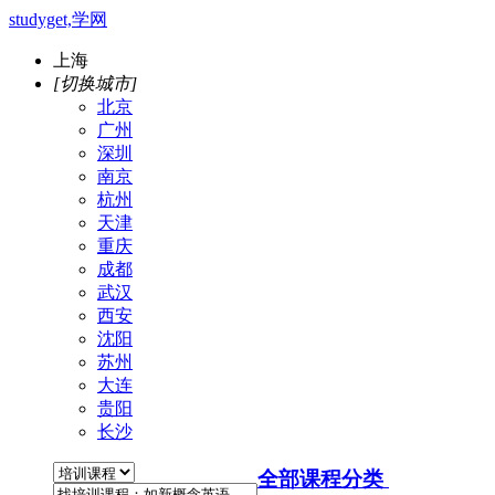
studyget,学网
上海
[切换城市]
北京
广州
深圳
南京
杭州
天津
重庆
成都
武汉
西安
沈阳
苏州
大连
贵阳
长沙
全部课程分类