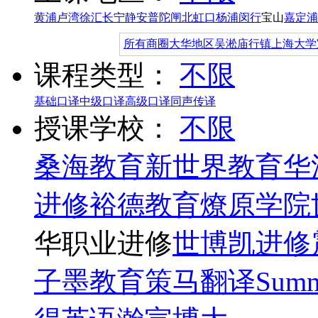
黄浦
卢湾
徐汇
长宁
静安
普陀
闸北
虹口
杨浦
闵行
宝山
嘉定
浦
所有商圈
大华地区
吴淞
庙行镇
上海大学
课程类型：
不限
基础口译
中级口译
高级口译
同声传译
授课学校：
不限
桑海教育
新世界教育
华
进修
裕德教育
燎原学院
华职业进修
世博凯进修
子墨教育
策马翻译
Summ