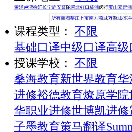
黄浦
卢湾
徐汇
长宁
静安
普陀
闸北
虹口
杨浦
闵行
宝山
嘉定
浦
所有商圈
莘庄
七宝
南方商城
万源城/东
课程类型：
不限
基础口译
中级口译
高级
授课学校：
不限
桑海教育
新世界教育
华
进修
裕德教育
燎原学院
华职业进修
世博凯进修
子墨教育
策马翻译
Summ