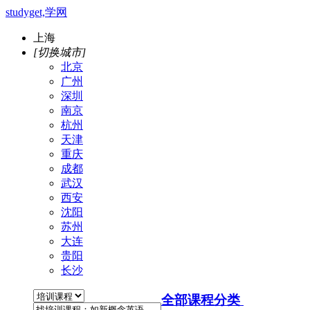
studyget,学网
上海
[切换城市]
北京
广州
深圳
南京
杭州
天津
重庆
成都
武汉
西安
沈阳
苏州
大连
贵阳
长沙
全部课程分类