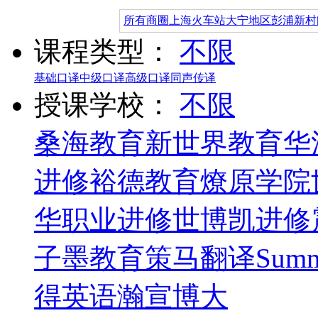
所有商圈
上海火车站
大宁地区
彭浦新村
课程类型：
不限
基础口译
中级口译
高级口译
同声传译
授课学校：
不限
桑海教育
新世界教育
华
进修
裕德教育
燎原学院
华职业进修
世博凯进修
子墨教育
策马翻译
Summ
得英语
瀚宣博大