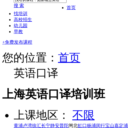
搜 索
首页
找培训
高校招生
幼儿园
早教
+免费发布课程
您的位置：
首页
英语口译
上海英语口译培训班
上课地区：
不限
黄浦
卢湾
徐汇
长宁
静安
普陀
闸北
虹口
杨浦
闵行
宝山
嘉定
浦