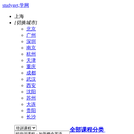
studyget,学网
上海
[切换城市]
北京
广州
深圳
南京
杭州
天津
重庆
成都
武汉
西安
沈阳
苏州
大连
贵阳
长沙
全部课程分类