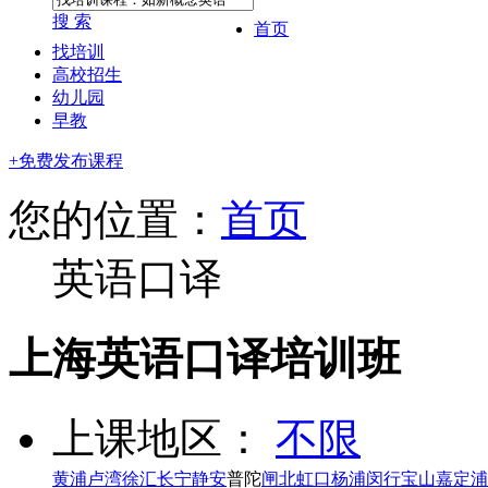
搜 索
首页
找培训
高校招生
幼儿园
早教
+免费发布课程
您的位置：
首页
英语口译
上海英语口译培训班
上课地区：
不限
黄浦
卢湾
徐汇
长宁
静安
普陀
闸北
虹口
杨浦
闵行
宝山
嘉定
浦