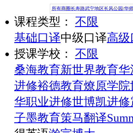
所有商圈
长寿路
武宁地区
长风公园/华
课程类型：
不限
基础口译
中级口译
高级
授课学校：
不限
桑海教育
新世界教育
华
进修
裕德教育
燎原学院
华职业进修
世博凯进修
子墨教育
策马翻译
Summ