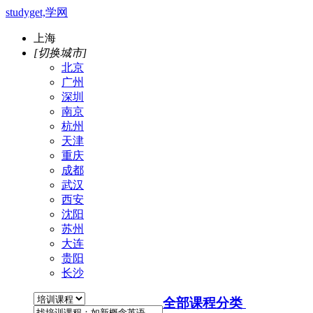
studyget,学网
上海
[切换城市]
北京
广州
深圳
南京
杭州
天津
重庆
成都
武汉
西安
沈阳
苏州
大连
贵阳
长沙
全部课程分类