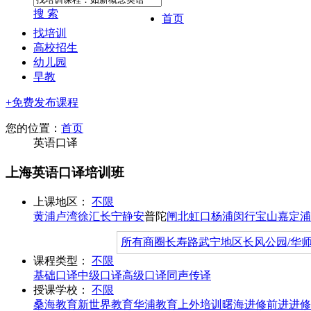
搜 索
首页
找培训
高校招生
幼儿园
早教
+免费发布课程
您的位置：
首页
英语口译
上海英语口译培训班
上课地区：
不限
黄浦
卢湾
徐汇
长宁
静安
普陀
闸北
虹口
杨浦
闵行
宝山
嘉定
浦
所有商圈
长寿路
武宁地区
长风公园/华
课程类型：
不限
基础口译
中级口译
高级口译
同声传译
授课学校：
不限
桑海教育
新世界教育
华浦教育
上外培训
曙海进修
前进进修