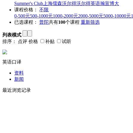
Summer's Club
上海儒森
沃尔得
沃尔得英语
瀚宣博大
课程价格：
不限
0-500元
500-1000元
1000-2000元
2000-5000元
5000-10000元
已选课程：
普陀
共有
100
个课程
重新筛选
列表模式
排序：
点评
价格
补贴
试听
英语口译
资料
新闻
最近浏览记录