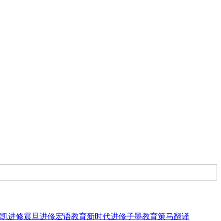
凯进修
震旦进修
宏语教育
新时代进修
子墨教育
策马翻译