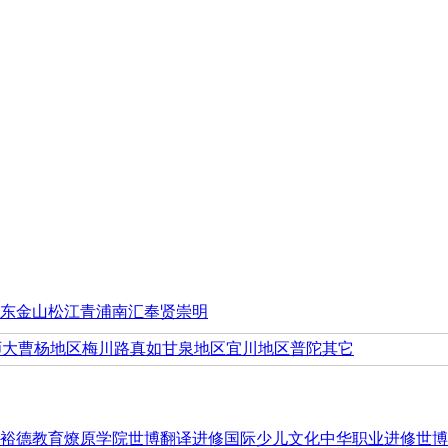
东
金山
松江
青浦
南汇
奉贤
崇明
师大
曹杨地区
梅川路
真如
甘泉地区
宜川地区
普陀其它
裕德教育
燎原学院
世博翻译进修
国际少儿文化
中华职业进修
世博