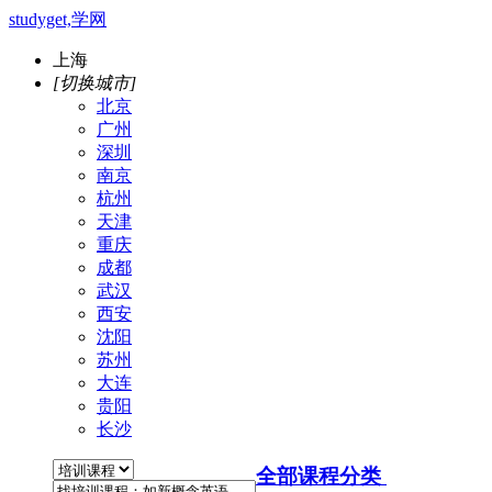
studyget,学网
上海
[切换城市]
北京
广州
深圳
南京
杭州
天津
重庆
成都
武汉
西安
沈阳
苏州
大连
贵阳
长沙
全部课程分类