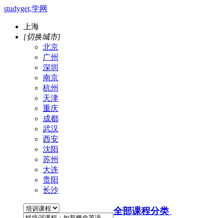
studyget,学网
上海
[切换城市]
北京
广州
深圳
南京
杭州
天津
重庆
成都
武汉
西安
沈阳
苏州
大连
贵阳
长沙
全部课程分类