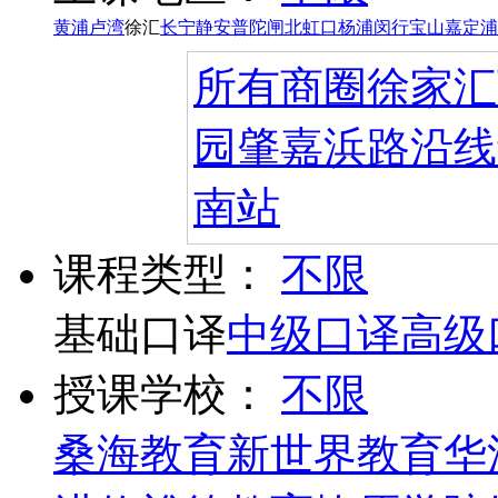
黄浦
卢湾
徐汇
长宁
静安
普陀
闸北
虹口
杨浦
闵行
宝山
嘉定
浦
所有商圈
徐家汇
园
肇嘉浜路沿线
南站
课程类型：
不限
基础口译
中级口译
高级
授课学校：
不限
桑海教育
新世界教育
华