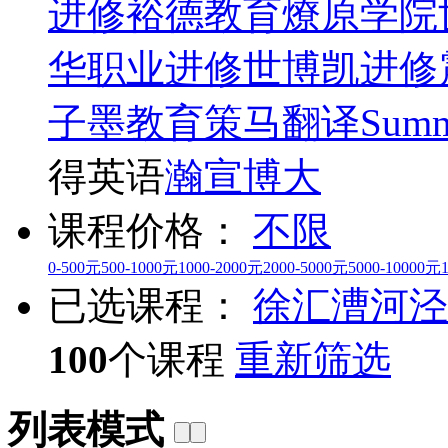
进修
裕德教育
燎原学院
华职业进修
世博凯进修
子墨教育
策马翻译
Summ
得英语
瀚宣博大
课程价格：
不限
0-500元
500-1000元
1000-2000元
2000-5000元
5000-10000元
已选课程：
徐汇
漕河泾
100
个课程
重新筛选
列表模式