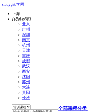
studyget,学网
上海
[切换城市]
北京
广州
深圳
南京
杭州
天津
重庆
成都
武汉
西安
沈阳
苏州
大连
贵阳
长沙
全部课程分类