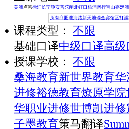
黄浦
卢湾
徐汇
长宁
静安
普陀
闸北
虹口
杨浦
闵行
宝山
嘉定
浦
所有商圈
淮海路
新天地
瑞金宾馆区
打浦
课程类型：
不限
基础口译
中级口译
高级
授课学校：
不限
桑海教育
新世界教育
华
进修
裕德教育
燎原学院
华职业进修
世博凯进修
子墨教育
策马翻译
Summ