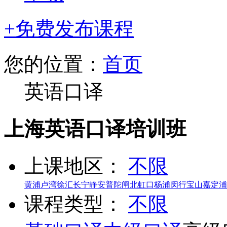
+免费发布课程
您的位置：
首页
英语口译
上海英语口译培训班
上课地区：
不限
黄浦
卢湾
徐汇
长宁
静安
普陀
闸北
虹口
杨浦
闵行
宝山
嘉定
浦
课程类型：
不限