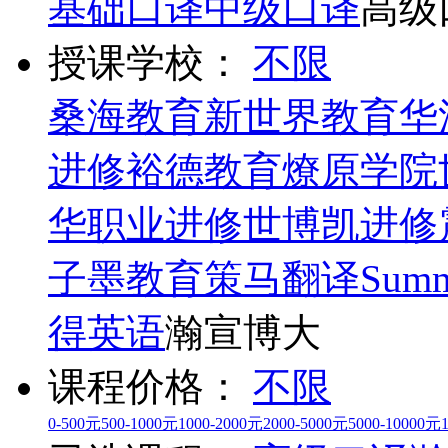
基础口译
中级口译
高级
授课学校：
不限
桑海教育
新世界教育
华
进修
裕德教育
燎原学院
华职业进修
世博凯进修
子墨教育
策马翻译
Summ
得英语
瀚宣博大
课程价格：
不限
0-500元
500-1000元
1000-2000元
2000-5000元
5000-10000元