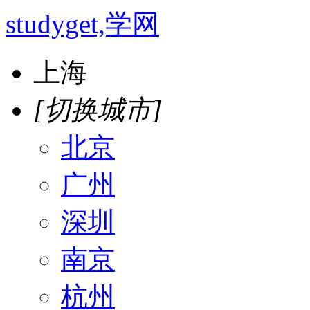
studyget,学网
上海
[切换城市]
北京
广州
深圳
南京
杭州