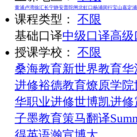
黄浦
卢湾
徐汇
长宁
静安
普陀
闸北
虹口
杨浦
闵行
宝山
嘉定
浦
课程类型：
不限
基础口译
中级口译
高级
授课学校：
不限
桑海教育
新世界教育
华
进修
裕德教育
燎原学院
华职业进修
世博凯进修
子墨教育
策马翻译
Summ
得英语
瀚宣博大