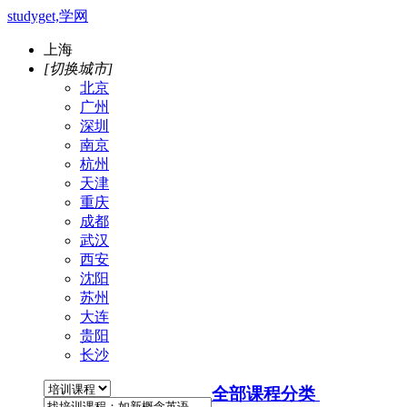
studyget,学网
上海
[切换城市]
北京
广州
深圳
南京
杭州
天津
重庆
成都
武汉
西安
沈阳
苏州
大连
贵阳
长沙
全部课程分类