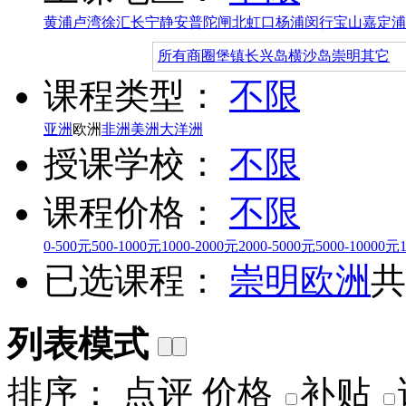
黄浦
卢湾
徐汇
长宁
静安
普陀
闸北
虹口
杨浦
闵行
宝山
嘉定
浦
所有商圈
堡镇
长兴岛
横沙岛
崇明其它
课程类型：
不限
亚洲
欧洲
非洲
美洲
大洋洲
授课学校：
不限
课程价格：
不限
0-500元
500-1000元
1000-2000元
2000-5000元
5000-10000元
已选课程：
崇明
欧洲
共
列表模式
排序：
点评
价格
补贴