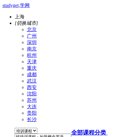
studyget,学网
上海
[切换城市]
北京
广州
深圳
南京
杭州
天津
重庆
成都
武汉
西安
沈阳
苏州
大连
贵阳
长沙
全部课程分类