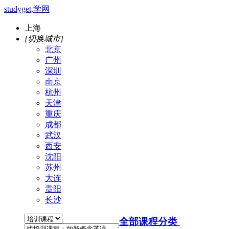
studyget,学网
上海
[切换城市]
北京
广州
深圳
南京
杭州
天津
重庆
成都
武汉
西安
沈阳
苏州
大连
贵阳
长沙
全部课程分类