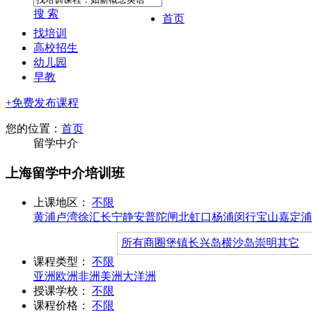
搜 索
首页
找培训
高校招生
幼儿园
早教
+免费发布课程
您的位置：
首页
留学中介
上海留学中介培训班
上课地区：
不限
黄浦
卢湾
徐汇
长宁
静安
普陀
闸北
虹口
杨浦
闵行
宝山
嘉定
浦
所有商圈
堡镇
长兴岛
横沙岛
崇明其它
课程类型：
不限
亚洲
欧洲
非洲
美洲
大洋洲
授课学校：
不限
课程价格：
不限