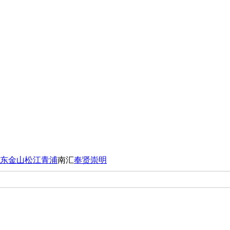
东
金山
松江
青浦
南汇
奉贤
崇明