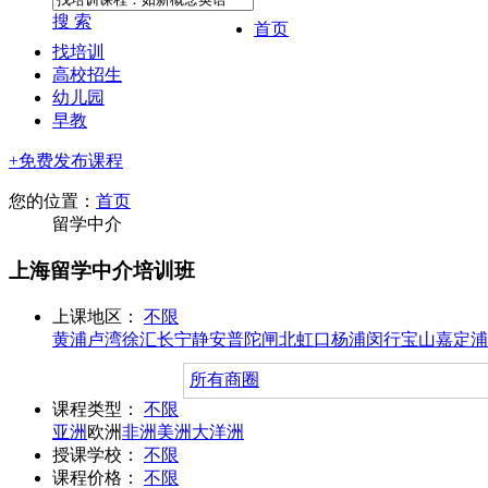
搜 索
首页
找培训
高校招生
幼儿园
早教
+免费发布课程
您的位置：
首页
留学中介
上海留学中介培训班
上课地区：
不限
黄浦
卢湾
徐汇
长宁
静安
普陀
闸北
虹口
杨浦
闵行
宝山
嘉定
浦
所有商圈
课程类型：
不限
亚洲
欧洲
非洲
美洲
大洋洲
授课学校：
不限
课程价格：
不限