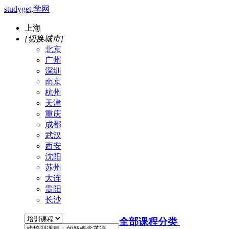
studyget,学网
上海
[切换城市]
北京
广州
深圳
南京
杭州
天津
重庆
成都
武汉
西安
沈阳
苏州
大连
贵阳
长沙
全部课程分类