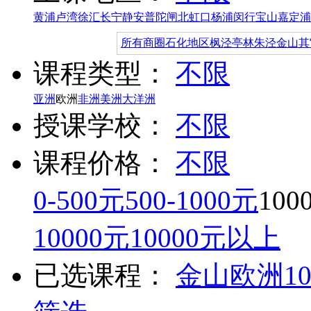
黄浦
卢湾
徐汇
长宁
静安
普陀
闸北
虹口
杨浦
闵行
宝山
嘉定
浦
所有商圈
石化地区
枫泾
亭林
朱泾
金山其
课程类型：
不限
亚洲
欧洲
非洲
美洲
大洋洲
授课学校：
不限
课程价格：
不限
0-500元
500-1000元
100
10000元
10000元以上
已选课程：
金山
欧洲
1