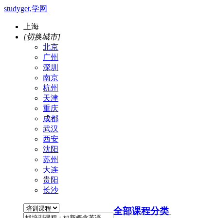
studyget,学网
上海
[切换城市]
北京
广州
深圳
南京
杭州
天津
重庆
成都
武汉
西安
沈阳
苏州
大连
贵阳
长沙
全部课程分类