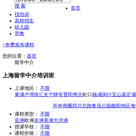
搜 索
首页
找培训
高校招生
幼儿园
早教
+免费发布课程
您的位置：
首页
留学中介
上海留学中介培训班
上课地区：
不限
黄浦
卢湾
徐汇
长宁
静安
普陀
闸北
虹口
杨浦
闵行
宝山
嘉定
浦
所有商圈
四川北路
鲁迅公园
曲阳地区
海
课程类型：
不限
亚洲
欧洲
非洲
美洲
大洋洲
授课学校：
不限
课程价格：
不限