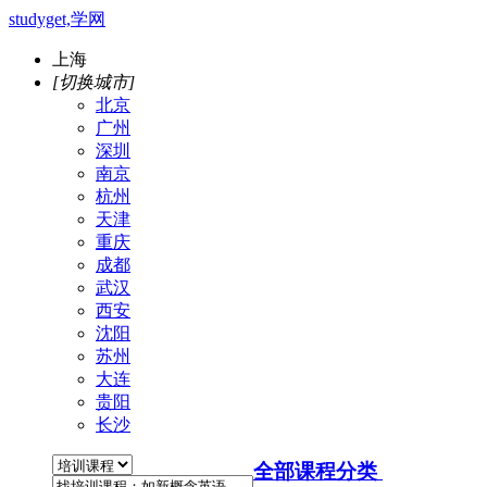
studyget,学网
上海
[切换城市]
北京
广州
深圳
南京
杭州
天津
重庆
成都
武汉
西安
沈阳
苏州
大连
贵阳
长沙
全部课程分类