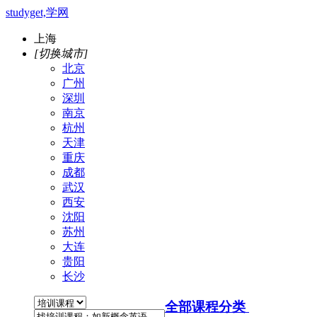
studyget,学网
上海
[切换城市]
北京
广州
深圳
南京
杭州
天津
重庆
成都
武汉
西安
沈阳
苏州
大连
贵阳
长沙
全部课程分类