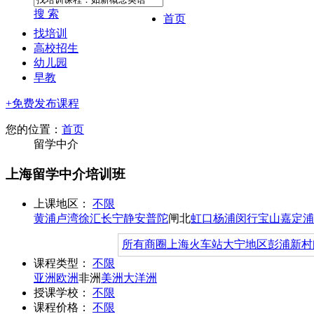
搜 索
首页
找培训
高校招生
幼儿园
早教
+免费发布课程
您的位置：
首页
留学中介
上海留学中介培训班
上课地区：
不限
黄浦
卢湾
徐汇
长宁
静安
普陀
闸北
虹口
杨浦
闵行
宝山
嘉定
浦
所有商圈
上海火车站
大宁地区
彭浦新村
课程类型：
不限
亚洲
欧洲
非洲
美洲
大洋洲
授课学校：
不限
课程价格：
不限